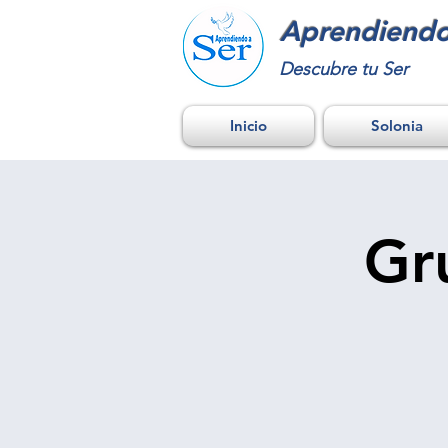
Aprendiendo
Descubre tu Ser
Inicio
Solonia
Gr