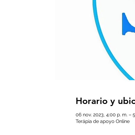
Horario y ubi
06 nov. 2023, 4:00 p. m. – 
Terápia de apoyo Online