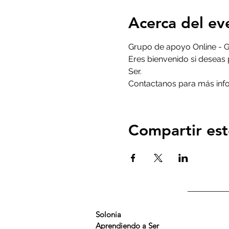
Acerca del ev
Grupo de apoyo Online - Gr
Eres bienvenido si deseas 
Ser.  
Contactanos para más inf
Compartir est
Solonia
Aprendiendo a Ser