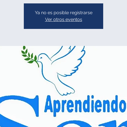
Ya no es posible registrarse
Ver otros eventos