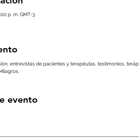
cación
4:00 p. m. GMT-3
ento
ión, entrevistas de pacientes y terapéutas, testimonios, terá
Milagros.
e evento