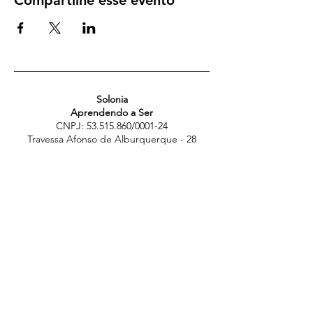
Compartilhe esse evento
Solonia
Aprendendo a Ser
CNPJ:
53.515.860
/0001-24
Travessa Afonso de Alburquerque - 28
Santo André. São Paulo. Brasil.
09080-377
Jorge Medina. CPF: 901.809.828-00
Telefone: +55-11-91359-4432
E-mail: info@aprendiendoaser.org
Aprendendo a Ser
foi criada como uma
organização com o propósito de ensinar,
desenvolver, disseminar e aprofundar
ferramentas experienciais para que qualquer
pessoa possa superar os obstáculos que a
impedem de experimentar a paz.