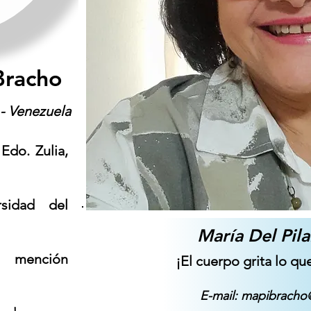
Bracho
- Venezuela
Edo. Zulia,
rsidad del
María Del Pil
 mención
¡El cuerpo grita lo que
E-mail: mapibrach